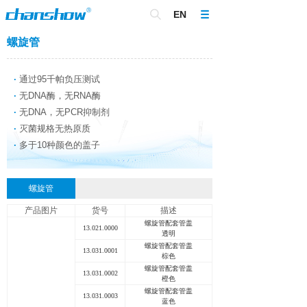
EN
螺旋管
·
通过95千帕负压测试
·
无DNA酶，无RNA酶
·
无DNA，无PCR抑制剂
·
灭菌规格无热原质
·
多于10种颜色的盖子
螺旋管
产品图片
货号
描述
螺旋管配套管盖
13.021.0000
透明
螺旋管配套管盖
13.031.0001
棕色
螺旋管配套管盖
13.031.0002
橙色
螺旋管配套管盖
13.031.0003
蓝色