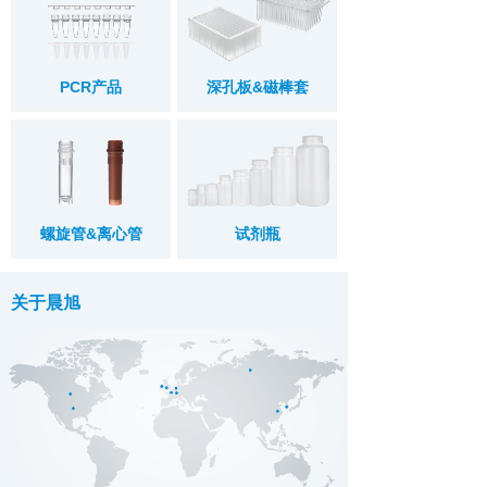
PCR产品
深孔板&磁棒套
螺旋管&离心管
试剂瓶
关于晨旭