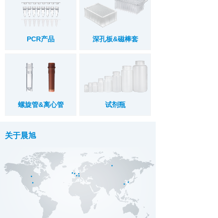
PCR产品
深孔板&磁棒套
螺旋管&离心管
试剂瓶
关于晨旭