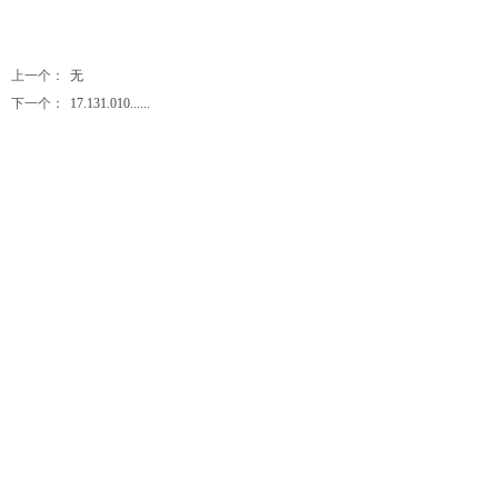
上一个：
无
下一个：
17.131.010......
关注晨旭
扫一扫 关注我们
Linked In