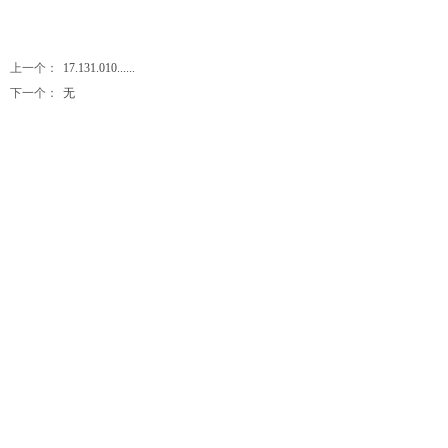
上一个：
17.131.010......
下一个：
无
关注晨旭
扫一扫 关注我们
Linked In