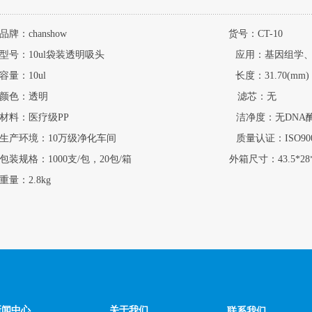
品牌：chanshow 货号：CT-10
型号：10ul袋装透明吸头 应用：基因组学、分子生
容量：10ul 长度：31.70(mm)
颜色：透明 滤芯：无
材料：医疗级PP 洁净度：无DNA酶，无RN
生产环境：10万级净化车间 质量认证：ISO9001
包装规格：1000支/包，20包/箱 外箱尺寸：43.5*28*20
重量：2.8kg
新闻中心
关于我们
联系我们